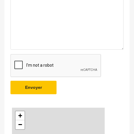
Envoyer
+
−