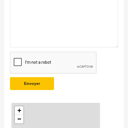
Envoyer
+
−