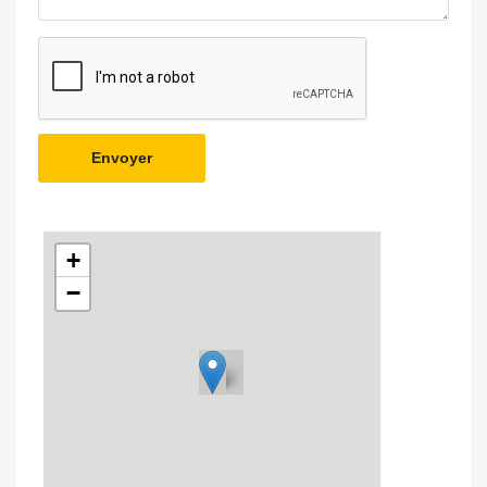
Envoyer
+
−