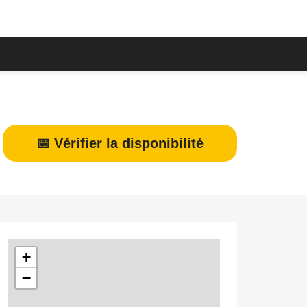
📅 Vérifier la disponibilité
+
−