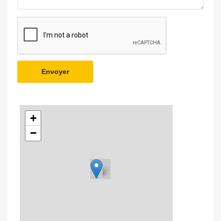
Envoyer
+
−