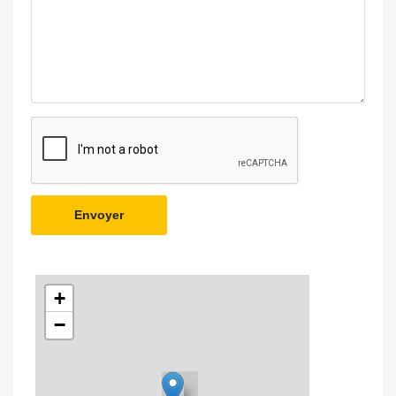
Envoyer
+
−