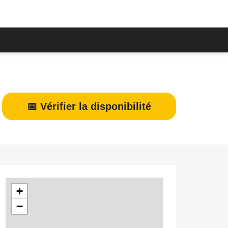
📅 Vérifier la disponibilité
+
−