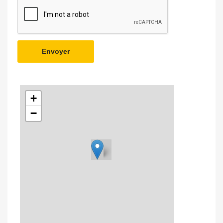
Envoyer
+
−