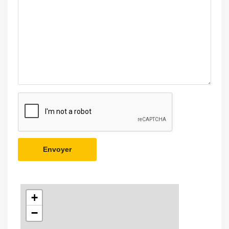
Envoyer
+
−