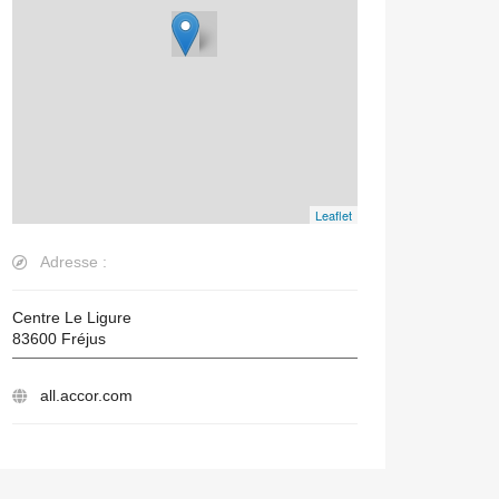
Leaflet
Adresse :
Centre Le Ligure
83600
Fréjus
all.accor.com