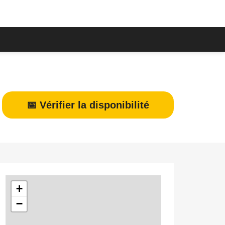
📅 Vérifier la disponibilité
+
−