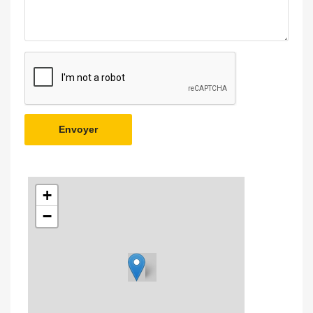
Envoyer
+
−