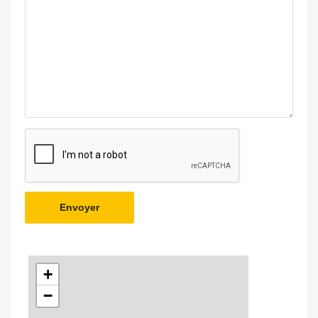
Envoyer
+
−