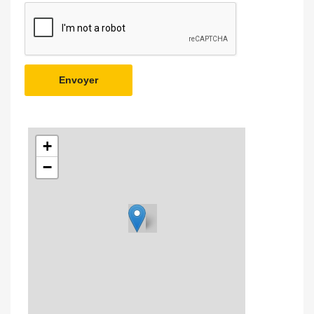
Envoyer
+
−