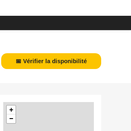
📅 Vérifier la disponibilité
+
−