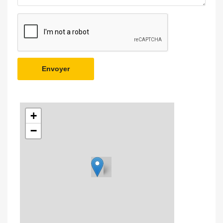
Envoyer
+
−