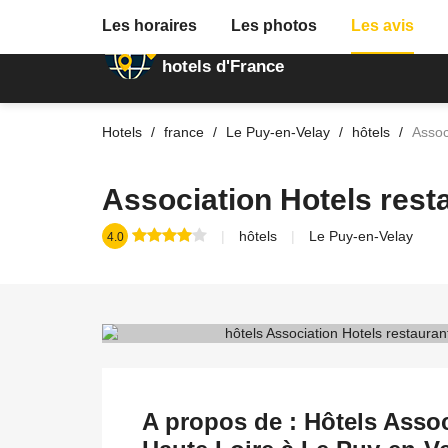
Les horaires
Les photos
Les avis
Annuaire des
hotels d'France
Hotels
france
Le Puy-en-Velay
hôtels
Assoc
Association Hotels rest
hôtels
Le Puy-en-Velay
4.0
A propos de : Hôtels Assoc