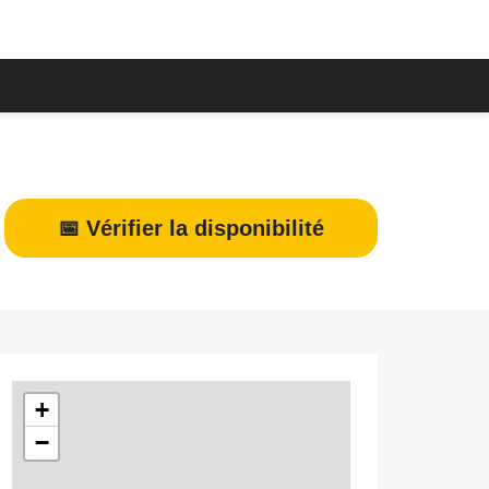
📅 Vérifier la disponibilité
+
−