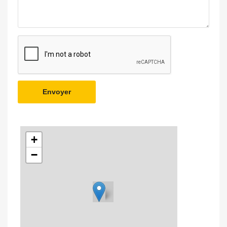
Envoyer
+
−