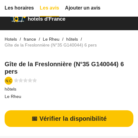
Les horaires
Les avis
Ajouter un avis
Annuaire des
hotels d'France
Hotels
france
Le Rheu
hôtels
Gîte de la Freslonnière (N°35 G140044) 6 pers
Gîte de la Freslonnière (N°35 G140044) 6
pers
N.C
hôtels
Le Rheu
📅 Vérifier la disponibilité