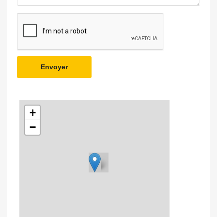
Envoyer
+
−