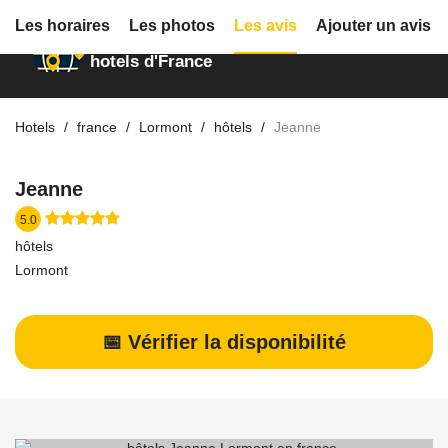
Les horaires
Les photos
Les avis
Ajouter un avis
Annuaire des
hotels d'France
Hotels
france
Lormont
hôtels
Jeanne
Jeanne
5.0
hôtels
Lormont
📅 Vérifier la disponibilité