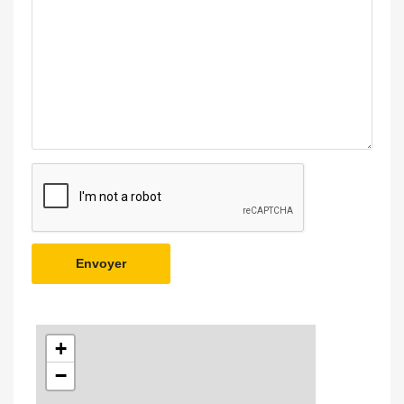
Envoyer
+
−