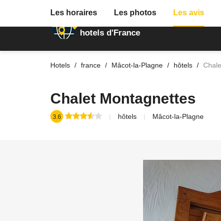
Les horaires
Les photos
Les avis
Annuaire des
hotels d'France
Hotels
france
Mâcot-la-Plagne
hôtels
Chale
Chalet Montagnettes
hôtels
Mâcot-la-Plagne
3.6