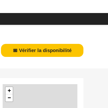
📅 Vérifier la disponibilité
+
−