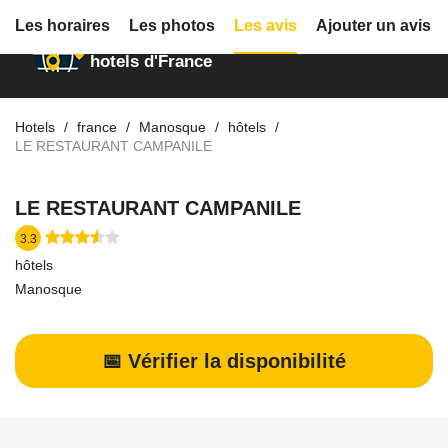
Les horaires
Les photos
Les avis
Ajouter un avis
Annuaire des
hotels d'France
Hotels
france
Manosque
hôtels
LE RESTAURANT CAMPANILE
LE RESTAURANT CAMPANILE
3.3
hôtels
Manosque
📅 Vérifier la disponibilité