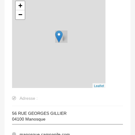
+
−
Leaflet
Adresse :
56 RUE GEORGES GILLIER
04100
Manosque
manosque.campanile.com