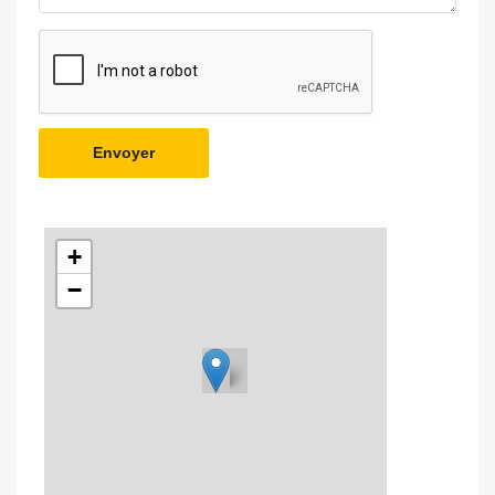
Envoyer
+
−