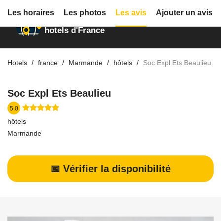
Les horaires
Les photos
Les avis
Ajouter un avis
Annuaire des
hotels d'France
Hotels
france
Marmande
hôtels
Soc Expl Ets Beaulieu
Soc Expl Ets Beaulieu
5.0
hôtels
Marmande
📅 Vérifier la disponibilité