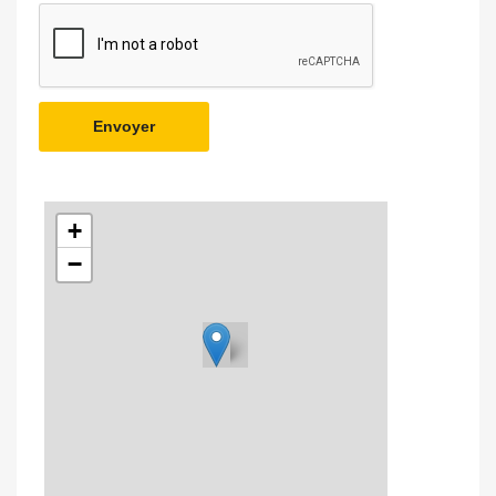
Envoyer
+
−