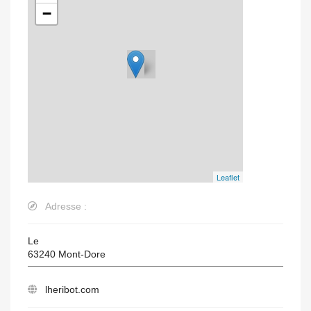
−
Leaflet
Adresse :
Le
63240
Mont-Dore
lheribot.com