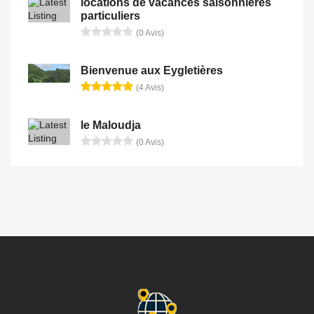
locations de vacances saisonnieres
particuliers
(0 Avis)
Bienvenue aux Eygletières
(4 Avis)
le Maloudja
(0 Avis)