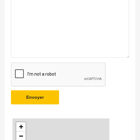
Envoyer
+
−