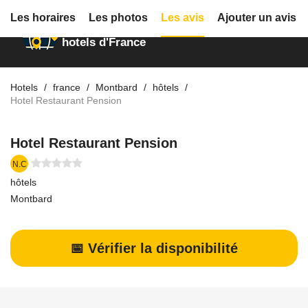
Les horaires
Les photos
Les avis
Ajouter un avis
Annuaire des
hotels d'France
Hotels
france
Montbard
hôtels
Hotel Restaurant Pension
Hotel Restaurant Pension
N.C
hôtels
Montbard
📅 Vérifier la disponibilité