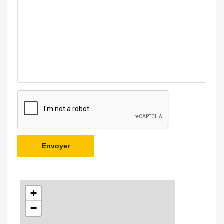
Envoyer
+
−