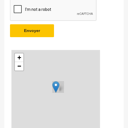
Envoyer
+
−