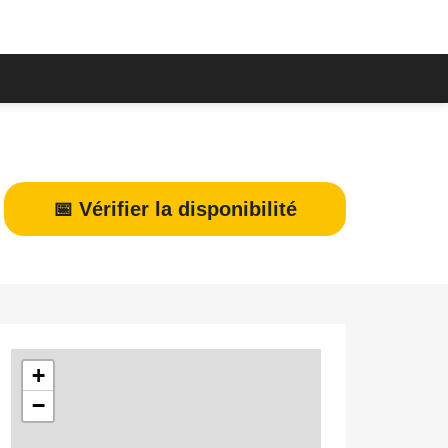
📅 Vérifier la disponibilité
+
−