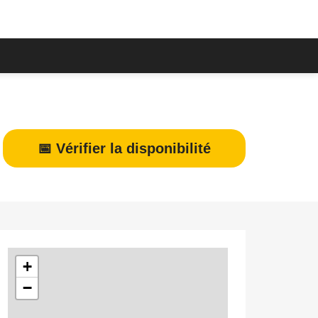
📅 Vérifier la disponibilité
+
−