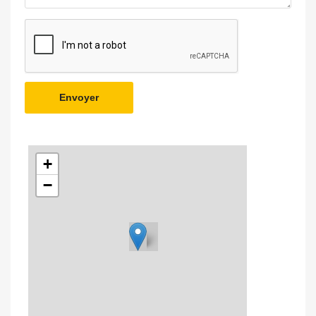
Envoyer
+
−