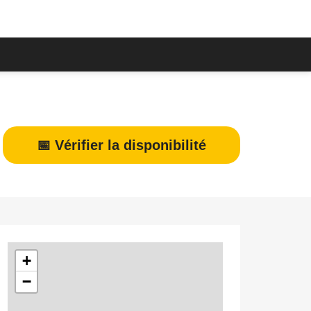
📅 Vérifier la disponibilité
+
−