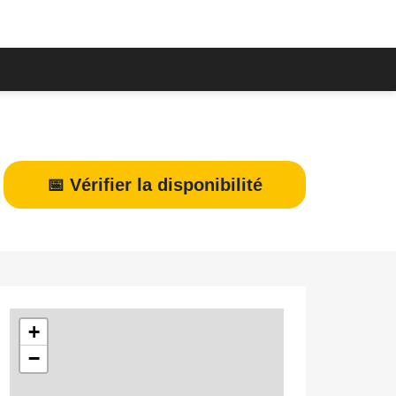
📅 Vérifier la disponibilité
+
−