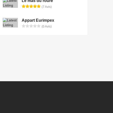
Le mas du roure
(7 Avis)
Appart Eurimpex
(0 Avis)