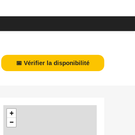
📅 Vérifier la disponibilité
+
−