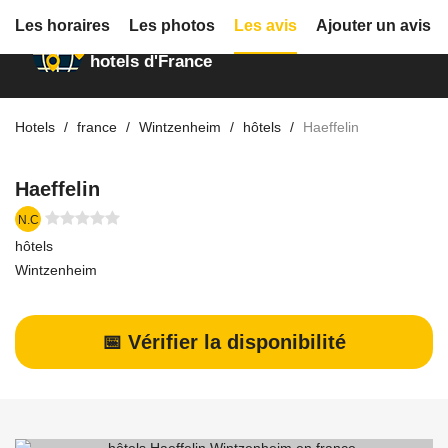
Les horaires
Les photos
Les avis
Ajouter un avis
Annuaire des
hotels d'France
Hotels
france
Wintzenheim
hôtels
Haeffelin
Haeffelin
N.C
hôtels
Wintzenheim
📅 Vérifier la disponibilité