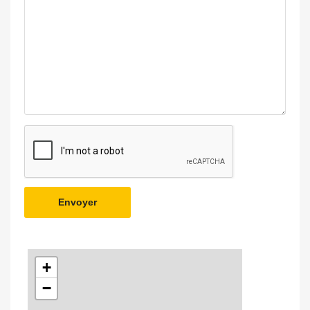
Envoyer
+
−