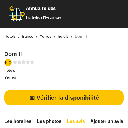
Annuaire des
hotels d'France
Hotels
france
Yerres
hôtels
Dom II
Dom II
N.C
hôtels
Yerres
📅 Vérifier la disponibilité
Les horaires
Les photos
Les avis
Ajouter un avis