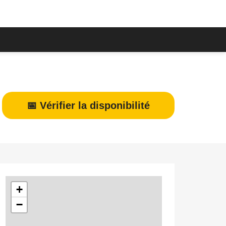
📅 Vérifier la disponibilité
+
−