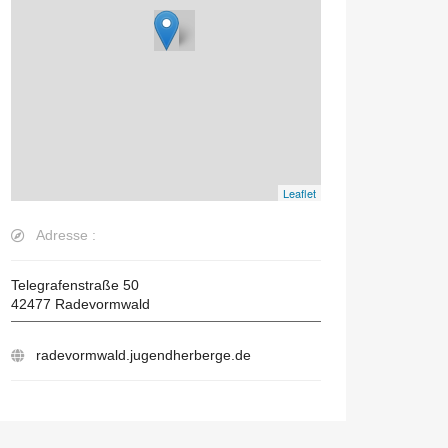
Leaflet
Adresse :
Telegrafenstraße 50
42477
Radevormwald
radevormwald.jugendherberge.de