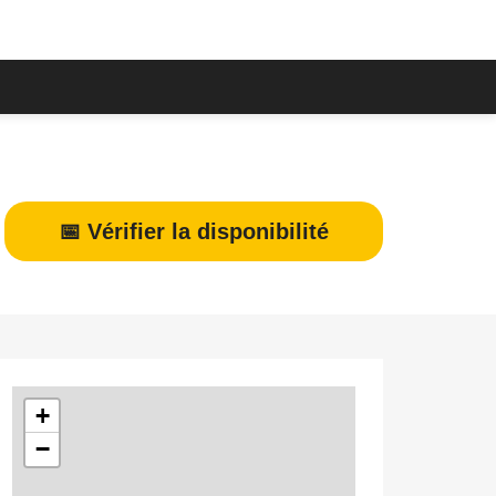
📅 Vérifier la disponibilité
+
−