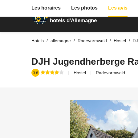
Les horaires
Les photos
Les avis
Annuaire des
hotels d'Allemagne
Hotels
allemagne
Radevormwald
Hostel
DJ
DJH Jugendherberge R
Hostel
Radevormwald
3.8