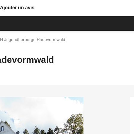
Ajouter un avis
H Jugendherberge Radevormwald
adevormwald