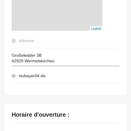
Leaflet
Adresse :
Großeledder 3B
42929
Wermelskirchen
tsvbayer04.de
Horaire d'ouverture :