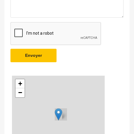
Envoyer
+
−