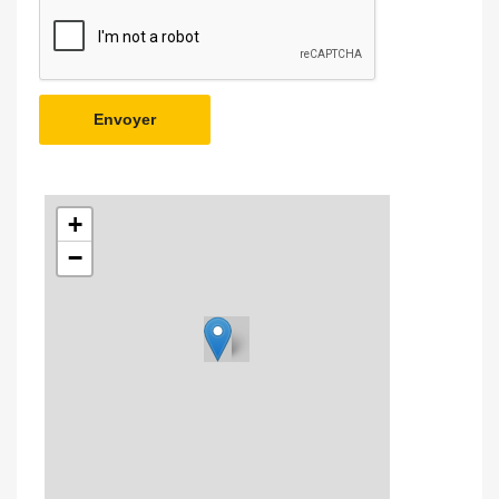
Envoyer
+
−