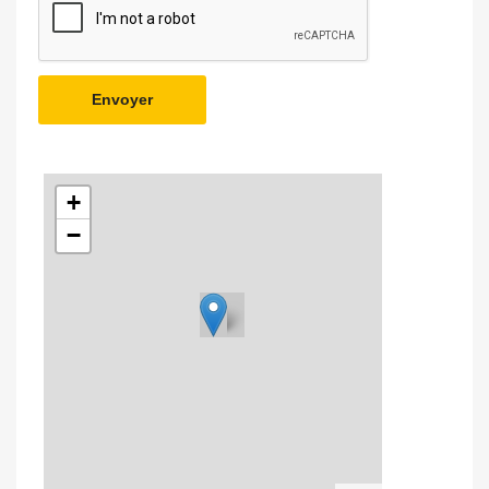
Envoyer
+
−