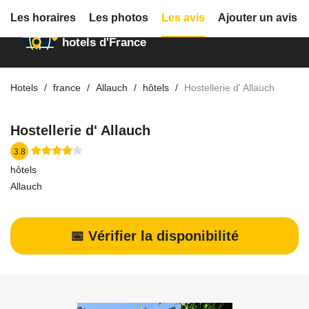
Les horaires
Les photos
Les avis
Ajouter un avis
Annuaire des
hotels d'France
Hotels
france
Allauch
hôtels
Hostellerie d' Allauch
Hostellerie d' Allauch
3.8
hôtels
Allauch
📅 Vérifier la disponibilité