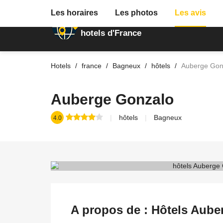
Les horaires
Les photos
Les avis
Annuaire des
hotels d'France
Hotels
france
Bagneux
hôtels
Auberge Gon
Auberge Gonzalo
hôtels
Bagneux
4.0
A propos de : Hôtels Aub