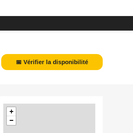
📅 Vérifier la disponibilité
+
−