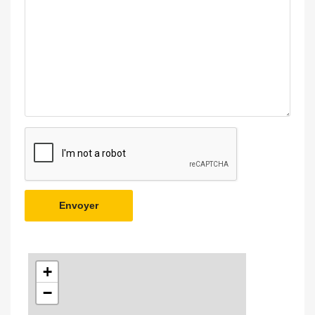
Envoyer
+
−