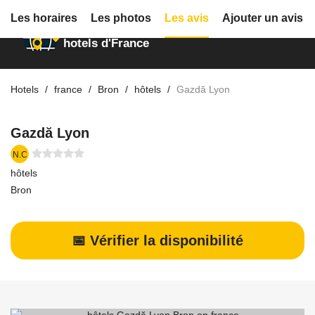
Les horaires
Les photos
Les avis
Ajouter un avis
Annuaire des
hotels d'France
Hotels
france
Bron
hôtels
Gazdă Lyon
Gazdă Lyon
N.C
hôtels
Bron
📅 Vérifier la disponibilité