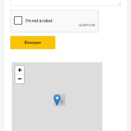
Envoyer
+
−