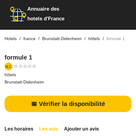
Annuaire des
hotels d'France
Hotels
france
Brunstatt-Didenheim
hôtels
formule 1
formule 1
N.C
hôtels
Brunstatt-Didenheim
📅 Vérifier la disponibilité
Les horaires
Les avis
Ajouter un avis