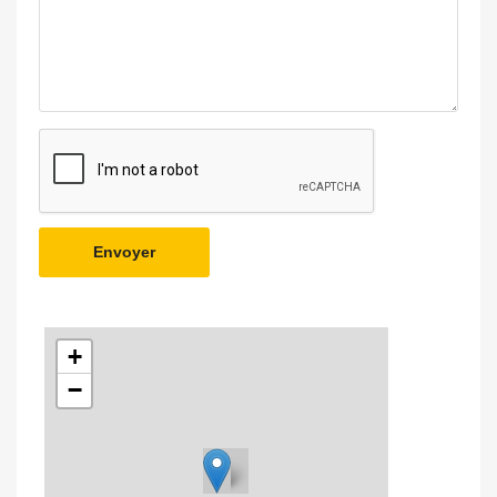
Envoyer
+
−