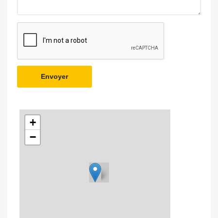
Envoyer
+
−