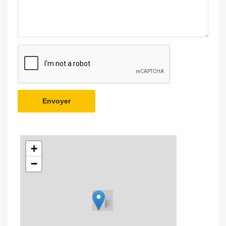
Envoyer
+
−