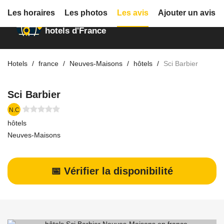
Les horaires
Les photos
Les avis
Ajouter un avis
Annuaire des
hotels d'France
Hotels
france
Neuves-Maisons
hôtels
Sci Barbier
Sci Barbier
N.C
hôtels
Neuves-Maisons
📅 Vérifier la disponibilité