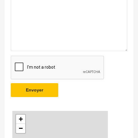
Envoyer
+
−