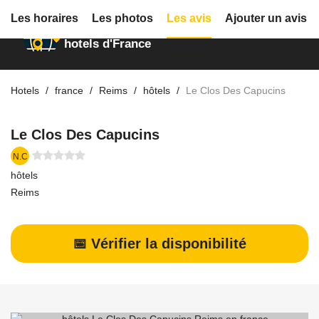
Les horaires
Les photos
Les avis
Ajouter un avis
Annuaire des
hotels d'France
Hotels
france
Reims
hôtels
Le Clos Des Capucins
Le Clos Des Capucins
N.C
hôtels
Reims
📅 Vérifier la disponibilité