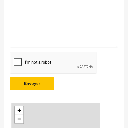
Envoyer
+
−