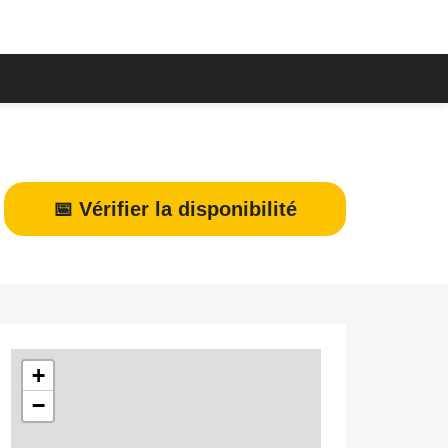
📅 Vérifier la disponibilité
+
−