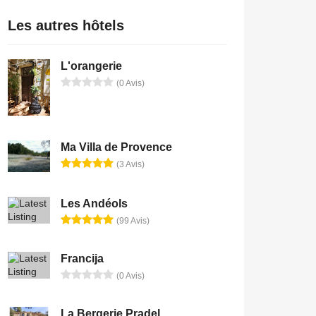
Les autres hôtels
L'orangerie
(0 Avis)
Ma Villa de Provence
(3 Avis)
Les Andéols
(99 Avis)
Francija
(0 Avis)
La Bergerie Pradel