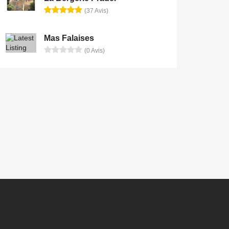
(37 Avis)
Mas Falaises
(0 Avis)